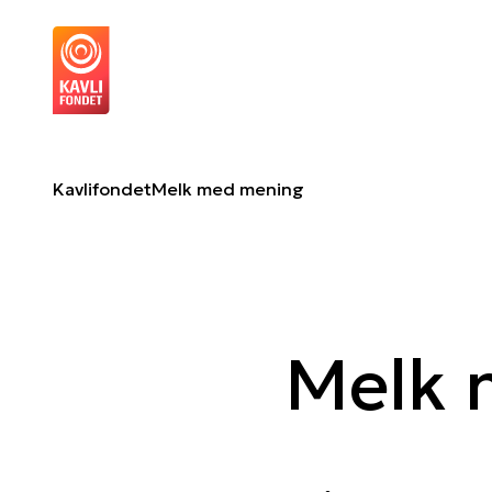
Melk med mening
Om 
Kavlifondet
Melk med mening
Melk