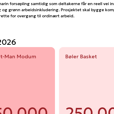
arin forsøpling samtidig som deltakerne får en reell vei i
ing og grønn arbeidsinkludering. Prosjektet skal bygge ko
 rette for overgang til ordinært arbeid.
 2026
et-Man Modum
Bøler Basket
50 000
250 0