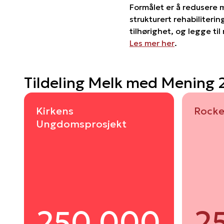
Formålet er å redusere m
strukturert rehabiliter
tilhørighet, og legge til
Les mer her
.
Tildeling Melk med Mening
Kirkens
Rock
Ungdomsprosjekt
250 000
2