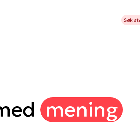
Kavlifondet
Hva vi støtter
Prosjekter
Aktuelt
Søk st
 med
mening