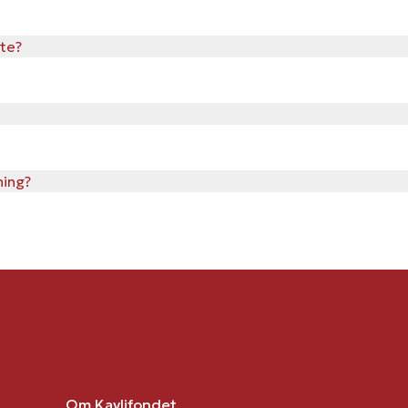
tte?
ing?
Om Kavlifondet