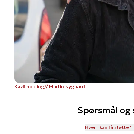
Kavli holding// Martin Nygaard
Spørsmål og
Hvem kan få støtte?