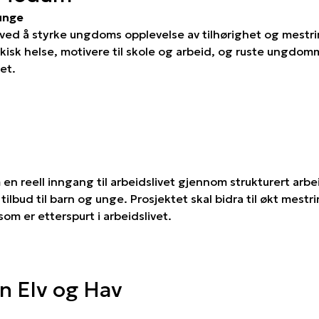
 unge
ed å styrke ungdoms opplevelse av tilhørighet og mestring
ykisk helse, motivere til skole og arbeid, og ruste ungdom
et.
en reell inngang til arbeidslivet gjennom strukturert arb
tilbud til barn og unge. Prosjektet skal bidra til økt mestr
som er etterspurt i arbeidslivet.
en Elv og Hav