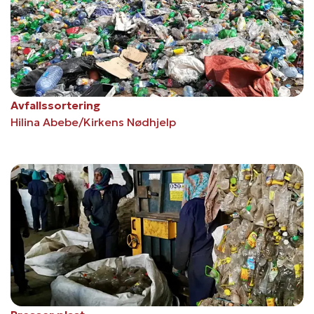
Avfallssortering
Hilina Abebe/Kirkens Nødhjelp