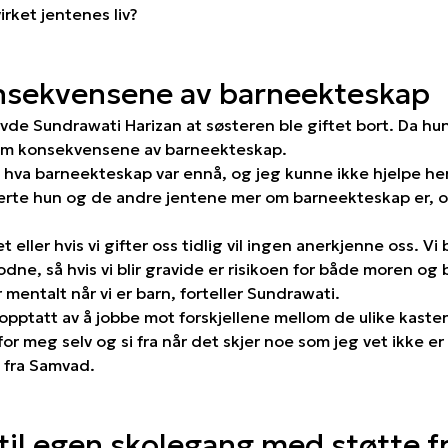
rket jentenes liv?
nsekvensene av barneekteskap
evde Sundrawati Harizan at søsteren ble giftet bort. Da h
 om konsekvensene av barneekteskap.
 hva barneekteskap var ennå, og jeg kunne ikke hjelpe hen
rte hun og de andre jentene mer om barneekteskap er, 
et eller hvis vi gifter oss tidlig vil ingen anerkjenne oss. V
modne, så hvis vi blir gravide er risikoen for både moren og 
r mentalt når vi er barn, forteller Sundrawati.
pptatt av å jobbe mot forskjellene mellom de ulike kaste
for meg selv og si fra når det skjer noe som jeg vet ikke er
 fra Samvad.
til egen skolegang med støtte 