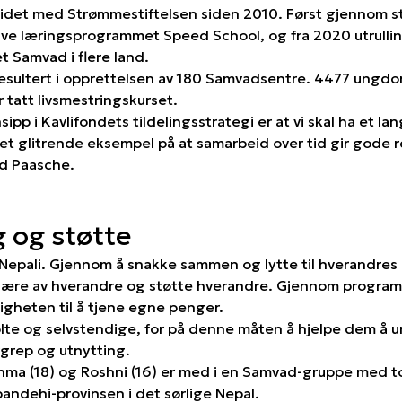
idet med Strømmestiftelsen siden 2010. Først gjennom støt
ive læringsprogrammet Speed School, og fra 2020 utrullin
 Samvad i flere land.
ar resultert i opprettelsen av 180 Samvadsentre. 4477 ung
r tatt livsmestringskurset.
pp i Kavlifondets tildelingsstrategi er at vi skal ha et lan
 glitrende eksempel på at samarbeid over tid gir gode res
id Paasche.
g og støtte
Nepali. Gjennom å snakke sammen og lytte til hverandres 
ære av hverandre og støtte hverandre. Gjennom program
igheten til å tjene egne penger.
olte og selvstendige, for på denne måten å hjelpe dem å u
rgrep og utnytting.
ma (18) og Roshni (16) er med i en Samvad-gruppe med tot
andehi-provinsen i det sørlige Nepal.