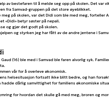
elp av bestefaren til å melde seg opp på skolen. Det var vi
en fra Samvad-gruppen på det store øyeblikket.
re meg på skolen, var det Didi som ble med meg, forteller A
et «Didi» betyr søster på nepali.
sse og gjør det godt på skolen.
hjelpen og styrken jeg har fått av de andre jentene i Samv
di
 Gaud (16) ble med i Samvad ble faren alvorlig syk. Famil
ta.
mmen vår for å overleve økonomisk.
rens helsesituasjon fortsatt ikke blitt bedre, og han forsøkte
en hadde dårlig samvittighet for familiens økonomiske situa
ring for hvordan det skulle gå med meg, broren og more