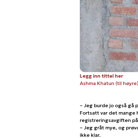
Legg inn tittel her
Ashma Khatun (til høyr
– Jeg burde jo også gå p
Fortsatt var det mange h
registreringsavgiften på
– Jeg gråt mye, og prøvd
ikke klar.