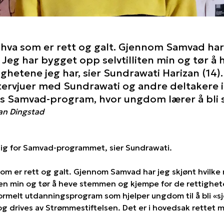
 hva som er rett og galt. Gjennom Samvad har 
. Jeg har bygget opp selvtilliten min og tør 
ghetene jeg har, sier Sundrawati Harizan (14).
tervjuer med Sundrawati og andre deltakere i
 Samvad-program, hvor ungdom lærer å bli sjef
ran Dingstad
lig for Samvad-programmet, sier Sundrawati.
om er rett og galt. Gjennom Samvad har jeg skjønt hvilke 
iten min og tør å heve stemmen og kjempe for de rettighet
ormelt utdanningsprogram som hjelper ungdom til å bli «sjef
g drives av Strømmestiftelsen. Det er i hovedsak rettet m