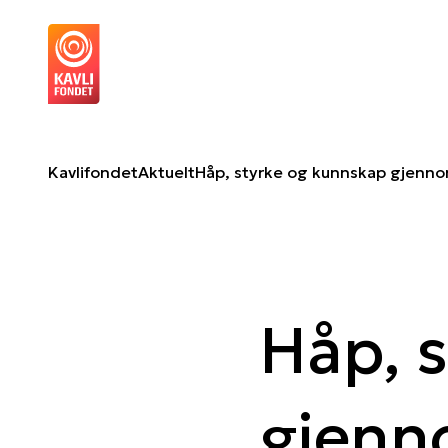
Håp, styrke og kunnskap gjennom dialog
Om 
Kavlifondet
Aktuelt
Håp, styrke og kunnskap gjenno
Håp, 
gjenn