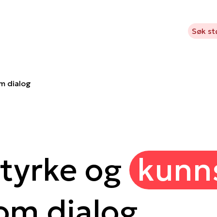
Kavlifondet
Hva vi støtter
Prosjekter
Aktuelt
Søk st
m dialog
styrke og
kunn
om dialog