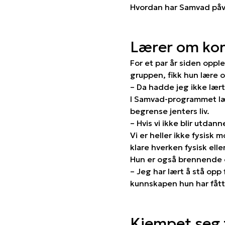
Hvordan har Samvad påvi
Lærer om ko
For et par år siden oppl
gruppen, fikk hun lære
– Da hadde jeg ikke lært
I Samvad-programmet læ
begrense jenters liv.
– Hvis vi ikke blir utdann
Vi er heller ikke fysisk 
klare hverken fysisk elle
Hun er også brennende o
– Jeg har lært å stå opp 
kunnskapen hun har fått
Kjempet seg 