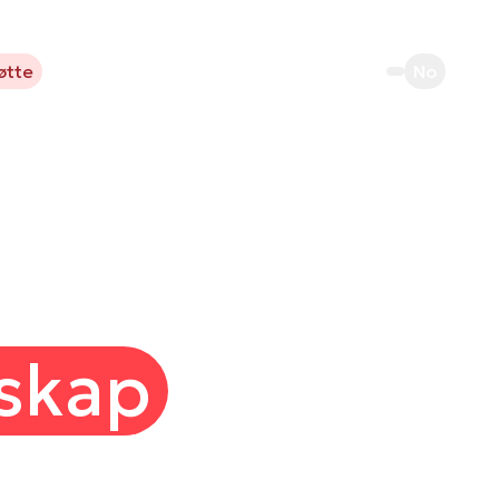
øtte
No
skap