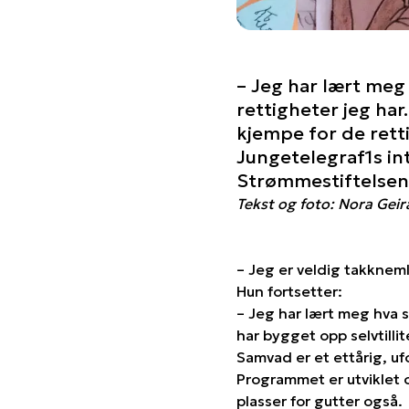
– Jeg har lært meg
rettigheter jeg har
kjempe for de retti
Jungetelegraf1s in
Strømmestiftelsens
Tekst og foto: Nora Gei
– Jeg er veldig takknem
Hun fortsetter:
– Jeg har lært meg hva s
har bygget opp selvtill
Samvad er et ettårig, uf
Programmet er utviklet o
plasser for gutter også.