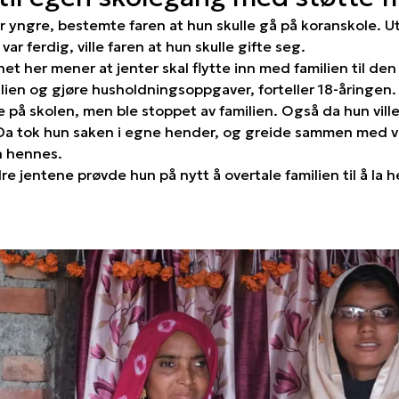
r yngre, bestemte faren at hun skulle gå på koranskole. 
 var ferdig, ville faren at hun skulle gifte seg.
t her mener at jenter skal flytte inn med familien til den
ilien og gjøre husholdningsoppgaver, forteller 18-åringen.
te på skolen, men ble stoppet av familien. Også da hun vil
a tok hun saken i egne hender, og greide sammen med v
n hennes.
e jentene prøvde hun på nytt å overtale familien til å la