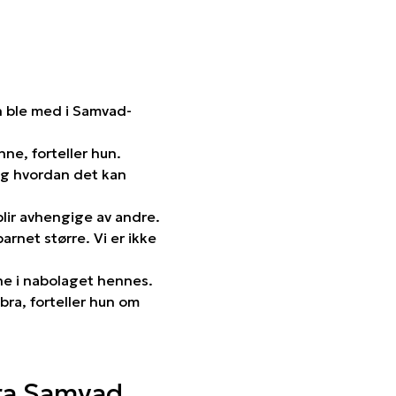
un ble med i Samvad-
ne, forteller hun.
og hvordan det kan
i blir avhengige av andre.
barnet større. Vi er ikke
ne i nabolaget hennes.
 bra, forteller hun om
fra Samvad