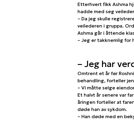
Etterhvert fikk Ashma hj
hadde med seg veileder
– Da jeg skulle registre
veilederen i gruppa. Ord
Ashma går i åttende kla
– Jeg er takknemlig for 
– Jeg har ver
Omtrent et år før Roshni
behandling, forteller jen
– Vi måtte selge eiendo
Et halvt år senere var fa
åringen forteller at far
døde han av sykdom.
– Han døde med en bekym