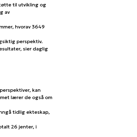
te til utvikling og
g av
dommer, hvorav 3649
gsiktig perspektiv.
ultater, sier daglig
perspektiver, kan
met lærer de også om
nngå tidlig ekteskap,
alt 26 jenter, i