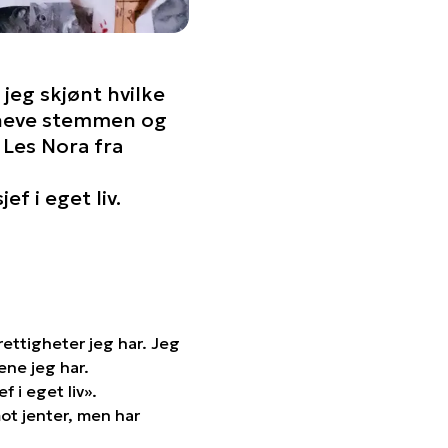
jeg skjønt hvilke
å heve stemmen og
 Les Nora fra
 i eget liv.
rettigheter jeg har. Jeg
ene jeg har.
 i eget liv».
ot jenter, men har