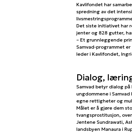
Kavlifondet har samarbe
spredning av det intens
livsmestringsprogrammet
Det siste initiativet h
jenter og 828 gutter, ha
– Et grunnleggende prinsi
Samvad-programmet er et
leder i Kavlifondet, Ingr
Dialog, lærin
Samvad betyr dialog på 
ungdommene i Samvad l
egne rettigheter og mul
Målet er å gjøre dem st
tvangsprostitusjon, ove
Jentene Sundrawati, Ash
landsbyen Manaura i Rup