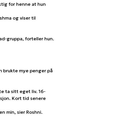
ktig for henne at hun
shma og viser til
ad-gruppa, forteller hun.
ien brukte mye penger på
 ta sitt eget liv. 16-
sjon. Kort tid senere
n min, sier Roshni.