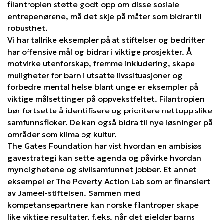
filantropien støtte godt opp om disse sosiale
entrepenørene, må det skje på måter som bidrar til
robusthet.
Vi har tallrike eksempler på at stiftelser og bedrifter
har offensive mål og bidrar i viktige prosjekter. Å
motvirke utenforskap, fremme inkludering, skape
muligheter for barn i utsatte livssituasjoner og
forbedre mental helse blant unge er eksempler på
viktige målsettinger på oppvekstfeltet. Filantropien
bør fortsette å identifisere og prioritere nettopp slike
samfunnsfloker. De kan også bidra til nye løsninger på
områder som klima og kultur.
The Gates Foundation har vist hvordan en ambisiøs
gavestrategi kan sette agenda og påvirke hvordan
myndighetene og sivilsamfunnet jobber. Et annet
eksempel er The Poverty Action Lab som er finansiert
av Jameel-stiftelsen. Sammen med
kompetansepartnere kan norske filantroper skape
like viktige resultater, f.eks. når det gjelder barns