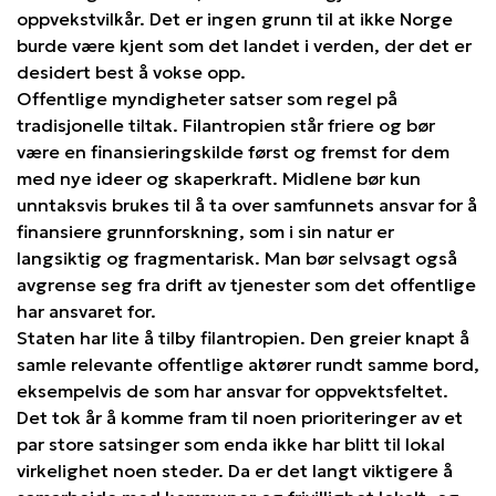
oppvekstvilkår. Det er ingen grunn til at ikke Norge
burde være kjent som det landet i verden, der det er
desidert best å vokse opp.
Offentlige myndigheter satser som regel på
tradisjonelle tiltak. Filantropien står friere og bør
være en finansieringskilde først og fremst for dem
med nye ideer og skaperkraft. Midlene bør kun
unntaksvis brukes til å ta over samfunnets ansvar for å
finansiere grunnforskning, som i sin natur er
langsiktig og fragmentarisk. Man bør selvsagt også
avgrense seg fra drift av tjenester som det offentlige
har ansvaret for.
Staten har lite å tilby filantropien. Den greier knapt å
samle relevante offentlige aktører rundt samme bord,
eksempelvis de som har ansvar for oppvektsfeltet.
Det tok år å komme fram til noen prioriteringer av et
par store satsinger som enda ikke har blitt til lokal
virkelighet noen steder. Da er det langt viktigere å