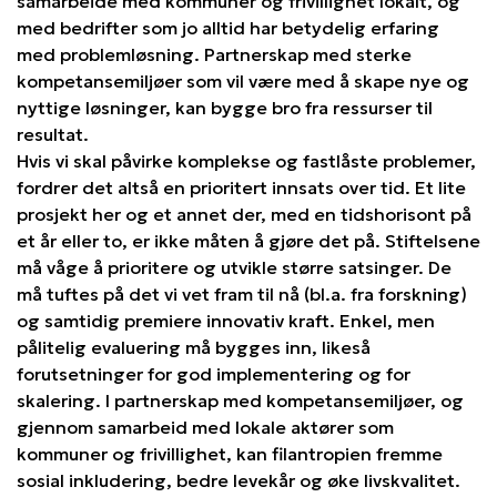
samarbeide med kommuner og frivillighet lokalt, og
med bedrifter som jo alltid har betydelig erfaring
med problemløsning. Partnerskap med sterke
kompetansemiljøer som vil være med å skape nye og
nyttige løsninger, kan bygge bro fra ressurser til
resultat.
Hvis vi skal påvirke komplekse og fastlåste problemer,
fordrer det altså en prioritert innsats over tid. Et lite
prosjekt her og et annet der, med en tidshorisont på
et år eller to, er ikke måten å gjøre det på. Stiftelsene
må våge å prioritere og utvikle større satsinger. De
må tuftes på det vi vet fram til nå (bl.a. fra forskning)
og samtidig premiere innovativ kraft. Enkel, men
pålitelig evaluering må bygges inn, likeså
forutsetninger for god implementering og for
skalering. I partnerskap med kompetansemiljøer, og
gjennom samarbeid med lokale aktører som
kommuner og frivillighet, kan filantropien fremme
sosial inkludering, bedre levekår og øke livskvalitet.