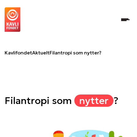
Filantropi som nytter?
Kavlifondet
Aktuelt
Filantropi som nytter?
Filantropi som
nytter
?