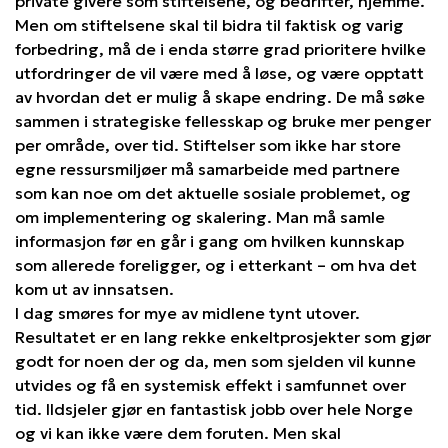
private givere som stiftelsene, og bedrifter, hjemme.
Men om stiftelsene skal til bidra til faktisk og varig
forbedring, må de i enda større grad prioritere hvilke
utfordringer de vil være med å løse, og være opptatt
av hvordan det er mulig å skape endring. De må søke
sammen i strategiske fellesskap og bruke mer penger
per område, over tid. Stiftelser som ikke har store
egne ressursmiljøer må samarbeide med partnere
som kan noe om det aktuelle sosiale problemet, og
om implementering og skalering. Man må samle
informasjon før en går i gang om hvilken kunnskap
som allerede foreligger, og i etterkant – om hva det
kom ut av innsatsen.
I dag smøres for mye av midlene tynt utover.
Resultatet er en lang rekke enkeltprosjekter som gjør
godt for noen der og da, men som sjelden vil kunne
utvides og få en systemisk effekt i samfunnet over
tid. Ildsjeler gjør en fantastisk jobb over hele Norge
og vi kan ikke være dem foruten. Men skal