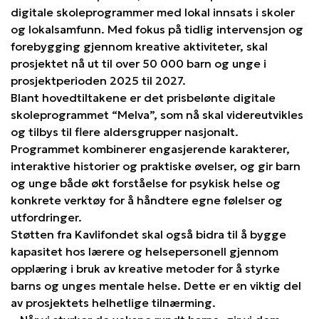
digitale skoleprogrammer med lokal innsats i skoler
og lokalsamfunn. Med fokus på tidlig intervensjon og
forebygging gjennom kreative aktiviteter, skal
prosjektet nå ut til over 50 000 barn og unge i
prosjektperioden 2025 til 2027.
Blant hovedtiltakene er det prisbelønte digitale
skoleprogrammet “Melva”, som nå skal videreutvikles
og tilbys til flere aldersgrupper nasjonalt.
Programmet kombinerer engasjerende karakterer,
interaktive historier og praktiske øvelser, og gir barn
og unge både økt forståelse for psykisk helse og
konkrete verktøy for å håndtere egne følelser og
utfordringer.
Støtten fra Kavlifondet skal også bidra til å bygge
kapasitet hos lærere og helsepersonell gjennom
opplæring i bruk av kreative metoder for å styrke
barns og unges mentale helse. Dette er en viktig del
av prosjektets helhetlige tilnærming.