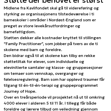
Støtte der behovet er størst
Midlene fra Kavlifondet skal gå til videreføring og
styrking av organisasjonens tilstedeværelse i ti
barneskoler i områder i Nordøst-England som er
preget av store levekårsutfordringer og
barnefattigdom.
Støtten dekker alle kostnader knyttet til stillingen
“Family Practitioner", som jobber på tvers av de ti
skolene med barn og foreldre.
Den bidrar også til at skolene kan tilby en rekke
støttetiltak for elever, som individuelle og
elevinitierte samtaler og klasse- og gruppesesjoner
om temaer som vennskap, overganger og
følelsesregulering. Barn som har opplevd traumer får
tilgang til én-til-én-terapi og gruppeprogrammet
Journey of Hope.
Over en treårsperiode vil prosjektet nå ut til omkring
4000 elever i alderen 5 til 11 år. I tillegg får både
foreldre og lærere tilbud om veiledning gjennom