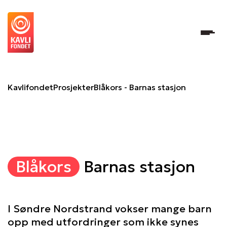
Blåkors - Barnas stasjon
Kavlifondet
Prosjekter
Blåkors - Barnas stasjon
Blåkors
Barnas stasjon
I Søndre Nordstrand vokser mange barn
opp med utfordringer som ikke synes