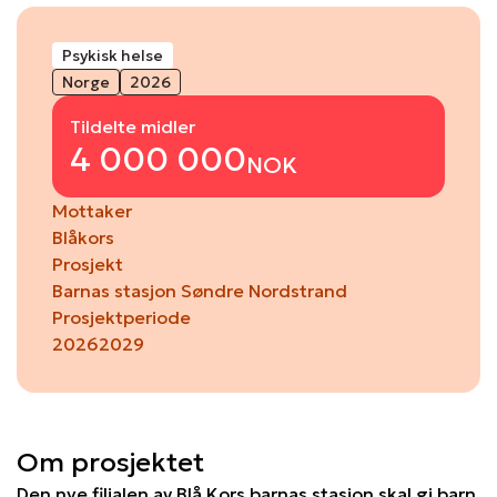
Psykisk helse
Norge
2026
Tildelte midler
4 000 000
NOK
Mottaker
Blåkors
Prosjekt
Barnas stasjon Søndre Nordstrand
Prosjektperiode
2026
2029
Om prosjektet
Den nye filialen av Blå Kors barnas stasjon skal gi barn