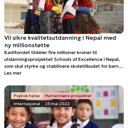
Vil sikre kvalitetsutdanning i Nepal med
ny millionstøtte
Kavlifondet tildeler fire millioner kroner til
utdanningsprosjektet Schools of Excellence i Nepal,
som skal styrke og stabilisere skoletilbudet for barn
og unge i Taplejung-distriktet.
Les mer
Psykisk helse
Humanitære prosjekter
Internasjonal
23 mai 2022