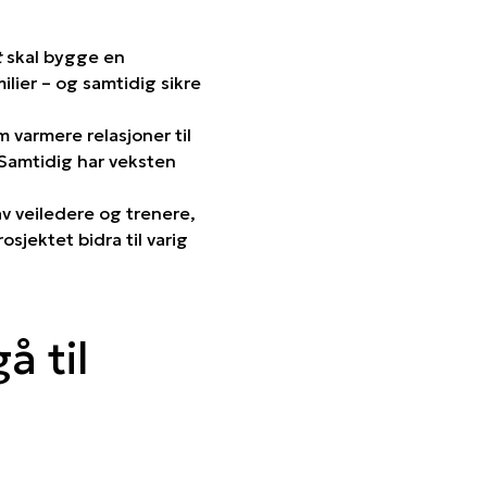
t
skal bygge en
ilier – og samtidig sikre
m varmere relasjoner til
Samtidig har veksten
v veiledere og trenere,
sjektet bidra til varig
å til