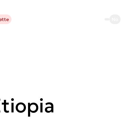
øtte
No
tiopia