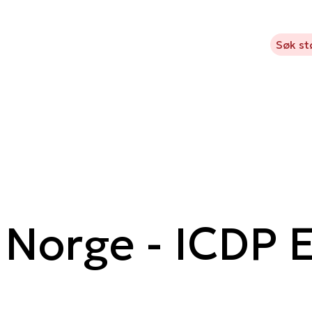
Kavlifondet
Hva vi støtter
Prosjekter
Aktuelt
Søk st
Norge - ICDP E