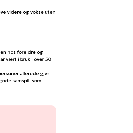
 leve videre og vokse uten
en hos foreldre og
 vært i bruk i over 50
personer allerede gjør
 gode samspill som