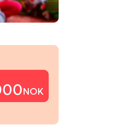
000
NOK