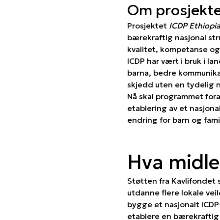
Om prosjekt
Prosjektet
ICDP Ethiopi
bærekraftig nasjonal stru
kvalitet, kompetanse og 
ICDP har vært i bruk i la
barna, bedre kommunika
skjedd uten en tydelig 
Nå skal programmet fora
etablering av et nasjona
endring for barn og famil
Hva midlen
Støtten fra Kavlifondet s
utdanne flere lokale vei
bygge et nasjonalt ICDP
etablere en bærekraftig