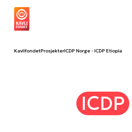
ICDP Norge - ICDP Etiopia
Om 
Kavlifondet
Prosjekter
ICDP Norge - ICDP Etiopia
ICDP