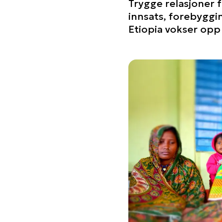
Trygge relasjoner f
innsats, forebyggin
Etiopia vokser op