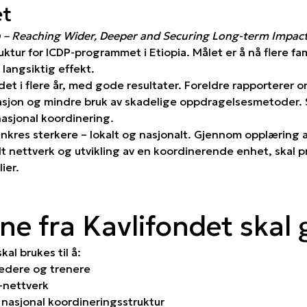
et
a – Reaching Wider, Deeper and Securing Long-term Impac
ktur for ICDP-programmet i Etiopia. Målet er å nå flere fam
langsiktig effekt.
ndet i flere år, med gode resultater. Foreldre rapporterer o
sjon og mindre bruk av skadelige oppdragelsesmetoder. 
nasjonal koordinering.
nkres sterkere – lokalt og nasjonalt. Gjennom opplæring a
lt nettverk og utvikling av en koordinerende enhet, skal pro
ier.
e fra Kavlifondet skal g
kal brukes til å:
ledere og trenere
-nettverk
 nasjonal koordineringsstruktur