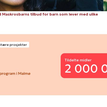
Maskrosbarns tilbud for barn som lever med ulike
itære prosjekter
Tildelte midler
2 000 
eprogram i Malmø