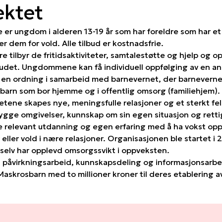
ektet
er ungdom i alderen 13-19 år som har foreldre som har et
r dem for vold. Alle tilbud er kostnadsfrie.
tilbyr de fritidsaktiviteter, samtalestøtte og hjelp og o
lbudet. Ungdommene kan få individuell oppfølging av en an
r en ordning i samarbeid med barnevernet, der barneverne
 barn som bor hjemme og i offentlig omsorg (familiehjem).
tetene skapes nye, meningsfulle relasjoner og et sterkt 
trygge omgivelser, kunnskap om sin egen situasjon og rett
relevant utdanning og egen erfaring med å ha vokst opp 
eller vold i nære relasjoner. Organisasjonen ble startet i
elv har opplevd omsorgssvikt i oppveksten.
 påvirkningsarbeid, kunnskapsdeling og informasjonsarbei
Maskrosbarn med to millioner kroner til deres etablering 