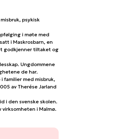
 misbruk, psykisk
ppfølging i møte med
satt i Maskrosbarn, en
t godkjenner tiltaket og
fellesskap. Ungdommene
ighetene de har.
i familier med misbruk,
 2005 av Therése Jarland
d i den svenske skolen.
av virksomheten i Malmø.