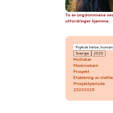
To av ungdommene ved 
utfordringer hjemme.
Psykisk helse, human
Sverige
2020
Mottaker
Maskrosbarn
Prosjekt
Etablering av støtt
Prosjektperiode
2020
2020