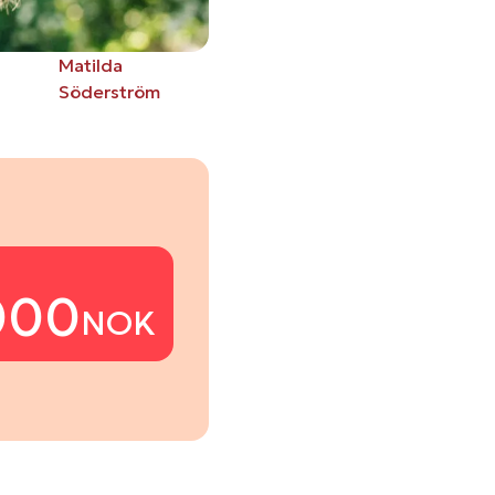
Matilda
Söderström
000
NOK