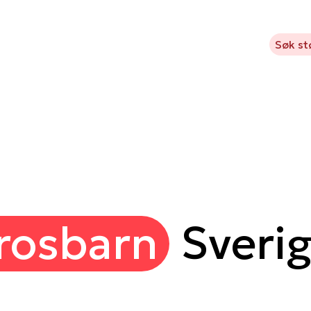
Kavlifondet
Hva vi støtter
Prosjekter
Aktuelt
Søk st
rosbarn
Sveri