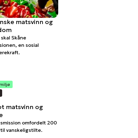
inske matsvinn og
gdom
 skal Skåne
ionen, en sosial
rekraft.
miljø
ot matsvinn og
e
dsmission omfordelt 200
il vanskeligstilte.