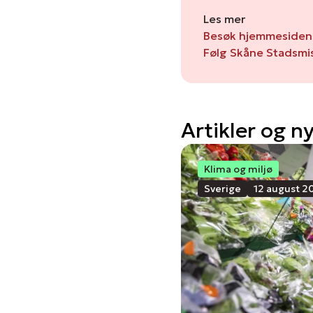
Les mer
Besøk hjemmesiden
Følg Skåne Stadsmi
Artikler og n
Klima og miljø
Sverige
12 august 2