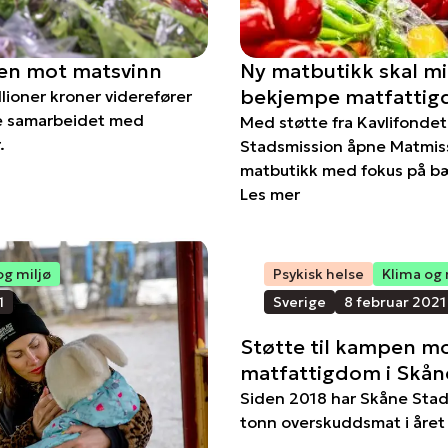
pen mot matsvinn
Ny matbutikk skal m
bekjempe matfatti
llioner kroner viderefører
ge samarbeidet med
Med støtte fra Kavlifondet
.
Stadsmission åpne Matmiss
matbutikk med fokus på bæ
Les mer
og miljø
Psykisk helse
Klima og 
1
Sverige
8 februar 2021
Støtte til kampen m
matfattigdom i Skån
Siden 2018 har Skåne Sta
tonn overskuddsmat i året t