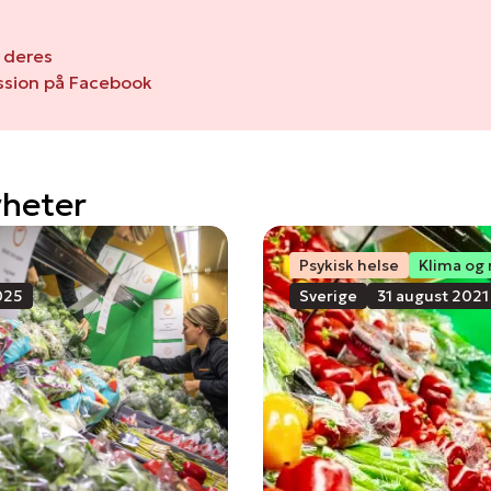
 deres
ssion på Facebook
yheter
Psykisk helse
Klima og 
025
Sverige
31 august 2021