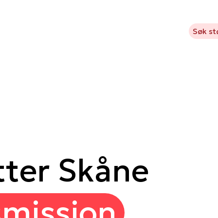
Kavlifondet
Hva vi støtter
Prosjekter
Aktuelt
Søk st
tter Skåne
mission