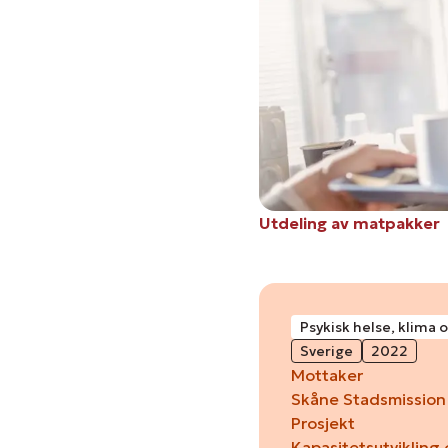
Utdeling av matpakker
Psykisk helse, klima o
Sverige
2022
Mottaker
Skåne Stadsmission
Prosjekt
Kapasitetsutvikling