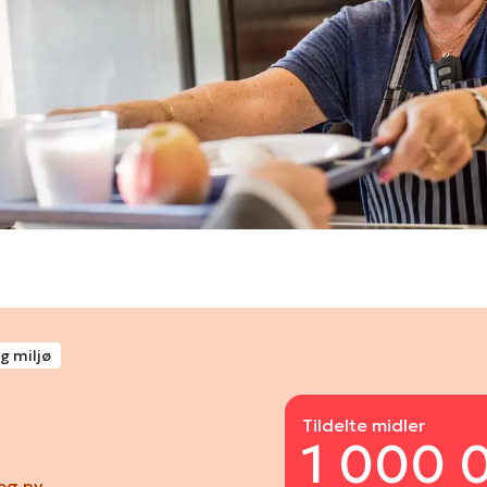
g miljø
Tildelte midler
1 000 
 og ny