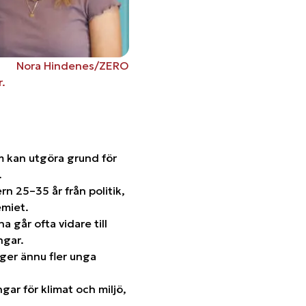
Nora Hindenes/ZERO
.
om kan utgöra grund för
.
n 25–35 år från politik,
emiet.
går ofta vidare till
ngar.
 ger ännu fler unga
gar för klimat och miljö,