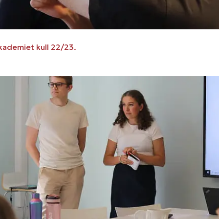
kademiet kull 22/23.