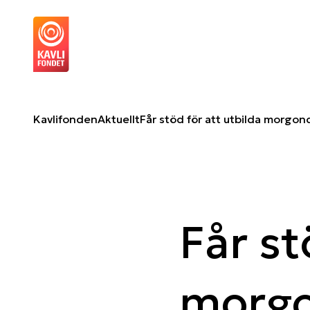
Får stöd för att utbilda morgondagens klimatledare
O
Kavlifonden
Aktuellt
Får stöd för att utbilda morgo
Får st
morg