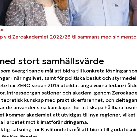
or
p vid Zeroakademiet 2022/23 tillsammans med sin mentor
med stort samhällsvärde
 som övergripande mål att bidra till konkreta lösningar s
gar i näringslivet, samt för politiska beslut och styrmedel
te har ZERO sedan 2013 utbildat unga vuxna ledare i ålder
ektor, intresseorganisationer och akademi genom Zeroakad
eoretisk kunskap med praktisk erfarenhet, och deltagarna 
där de använder sina kunskaper för att skapa hållbara lösni
t kommer akademiet att utvidgas till nya regioner, vilket
ra i arbetet mot klimatförändringarna.
tig satsning för Kavlifondets mål att bidra till goda lösnin
 för Kavlifondet.