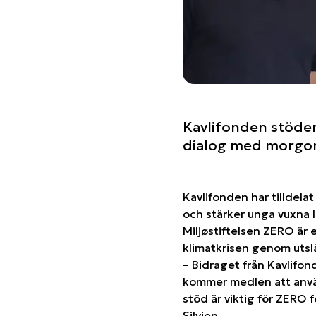
Kavlifonden stöder
dialog med morgo
Kavlifonden har tilldela
och stärker unga vuxna l
Miljøstiftelsen ZERO är 
klimatkrisen genom utsl
– Bidraget från Kavlifon
kommer medlen att använ
stöd är viktig för ZERO 
Silvien.