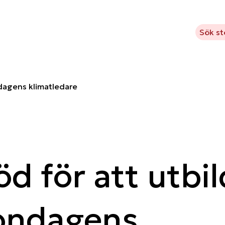
m Kavlifonden
Vad vi stödjer
Projekt
Aktuellt
Sök s
ndagens klimatledare
öd för att utbi
ondagens