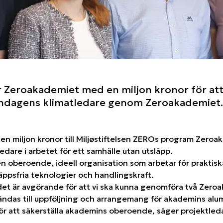
 Zeroakademiet med en miljon kronor för att
ndagens klimatledare genom Zeroakademiet.
t en miljon kronor till Miljøstiftelsen ZEROs program Zero
edare i arbetet för ett samhälle utan utsläpp.
en oberoende, ideell organisation som arbetar för praktisk
äppsfria teknologier och handlingskraft.
det är avgörande för att vi ska kunna genomföra två Zero
das till uppföljning och arrangemang för akademins alum
för att säkerställa akademins oberoende, säger projektled