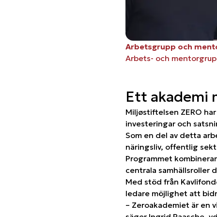
Arbetsgrupp och ment
Arbets- och mentorgrup
Ett akademi 
Miljøstiftelsen ZERO har
investeringar och satsnin
Som en del av detta arbe
näringsliv, offentlig s
Programmet kombinerar t
centrala samhällsroller 
Med stöd från Kavlifonde
ledare möjlighet att bid
– Zeroakademiet är en vik
säger Ingrid Paasche, vd