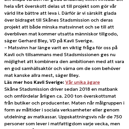
hela vårt överskott delas ut till projekt som gör vår
värld lite bättre att leva i. Därför är vi särskilt glada
över bidraget till Skånes Stadsmission och deras
projekt att både minska matsvinnet och se till att
överbliven mat kommer utsatta människor tillgodo,
säger Gerhard Bley, VD på Kavli Sverige.
– Matsvinn har länge varit en viktig fråga för oss på
Kavli och tillsammans med Stadsmissionen ges nu
möjlighet att kombinera den ambitionen med att vara
en god samhällsaktör och värna om de som behöver
mat kanske allra mest, säger Bley.
Läs mer hos Kavli Sverige:
Vår unika ägare
Skåne Stadsmission driver sedan 2018 en matbank
och omfördelar årligen ca. 200 ton överskottsmat
från butiker och producenter. Maten når målgruppen i
form av måltider i sociala verksamheter eller genom
utdelning av matkassar. Uppskattningsvis når de 750
personer som lever i matfattigdom varje vecka, men