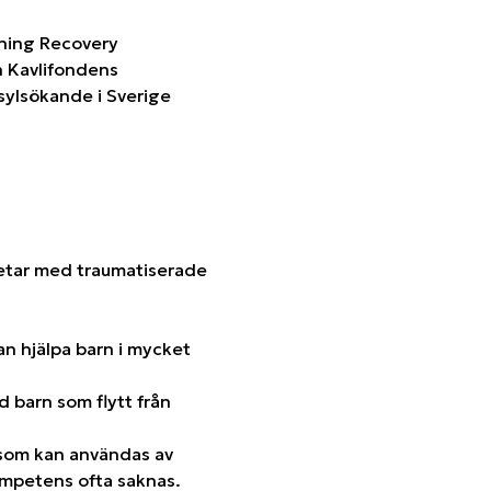
ching Recovery
n Kavlifondens
sylsökande i Sverige
rbetar med traumatiserade
an hjälpa barn i mycket
d barn som flytt från
 som kan användas av
ompetens ofta saknas.