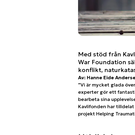
Med stöd från Kavl
War Foundation säke
konflikt, naturkata
Av: Hanne Eide Anders
”Vi är mycket glada öve
experter gör ett fantasti
bearbeta sina upplevelse
Kavlifonden har tilldela
projekt Helping Traumat