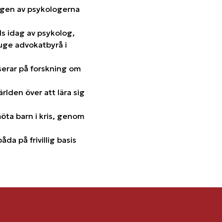
rgen av psykologerna
ds idag av psykolog,
luge advokatbyrå i
serar på forskning om
ärlden över att lära sig
öta barn i kris, genom
a på frivillig basis