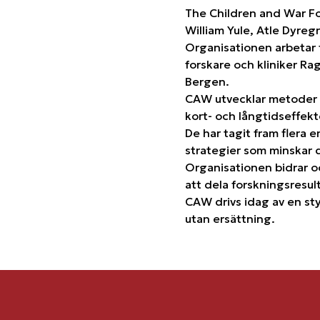
The Children and War Fo
William Yule, Atle Dyre
Organisationen arbetar f
forskare och kliniker R
Bergen.
CAW utvecklar metoder f
kort- och långtidseffekt
De har tagit fram flera e
strategier som minskar de
Organisationen bidrar oc
att dela forskningsresul
CAW drivs idag av en sty
utan ersättning.