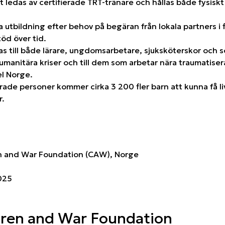
ledas av certifierade TRT-tränare och hållas både fysiskt
tbildning efter behov på begäran från lokala partners i f
öd över tid.
s till både lärare, ungdomsarbetare, sjuksköterskor och s
manitära kriser och till dem som arbetar nära traumatise
el Norge.
ade personer kommer cirka 3 200 fler barn att kunna få li
r.
n and War Foundation (CAW), Norge
025
ren and War Foundation