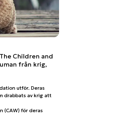
 The Children and
auman från krig,
ation utför. Deras
om drabbats av krig att
on (CAW) för deras