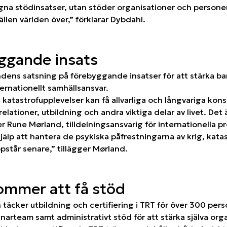
egna stödinsatser, utan stöder organisationer och persone
hällen världen över,” förklarar Dybdahl.
yggande insats
fondens satsning på förebyggande insatser för att stärka 
ternationellt samhällsansvar.
 katastrofupplevelser kan få allvarliga och långvariga kon
 relationer, utbildning och andra viktiga delar av livet. Det 
 Rune Mørland, tilldelningsansvarig för internationella pr
hjälp att hantera de psykiska påfrestningarna av krig, kata
pstår senare,” tillägger Mørland.
ommer att få stöd
täcker utbildning och certifiering i TRT för över 300 pers
narteam samt administrativt stöd för att stärka själva org