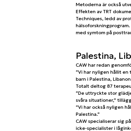
Metoderna är också utve
Effekten av TRT dokumen
Techniques, ledd av pro
hälsoforskningprogram. 
med symtom på posttrau
Palestina, Li
CAW har redan genomfört
”Vi har nyligen hållit e
barn i Palestina, Libano
Totalt deltog 87 terape
”De uttryckte stor glädj
svåra situationer,” tillä
”Vi har också nyligen hål
Palestina.”
CAW specialiserar sig p
icke-specialister i låg