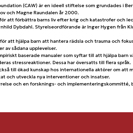
undation (CAW) är en ideell stiftelse som grundades i Be
grov och Magne Raundalen år 2000.
ör att förbättra barns liv efter krig och katastrofer och le
agnhild Dybdahl. Styrelseordförande är Inger Hygen från K
ör att hjälpa barn att hantera rädsla och trauma och foku
er av sådana upplevelser.
mpiriskt baserade manualer som syftar till att hjälpa barn v
ras stressreaktioner. Dessa har översatts till flera språk.
kså till ökad kunskap hos internationella aktörer om att m
tat och utveckla nya interventioner och insatser.
relse och en forsknings- och implementeringskommitté, båd