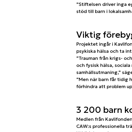
”Stiftelsen driver inga 
stöd till barn i lokalsam
Viktig föreb
Projektet ingår i Kavli
psykiska hälsa och ta in
”Trauman från krigs- och
och fysisk hälsa, sociala
samhällsutmaning,” säger
”Men när barn får tidig 
förhindra att problem up
3 200 barn k
Medlen från Kavlifonden 
CAW:s professionella trä