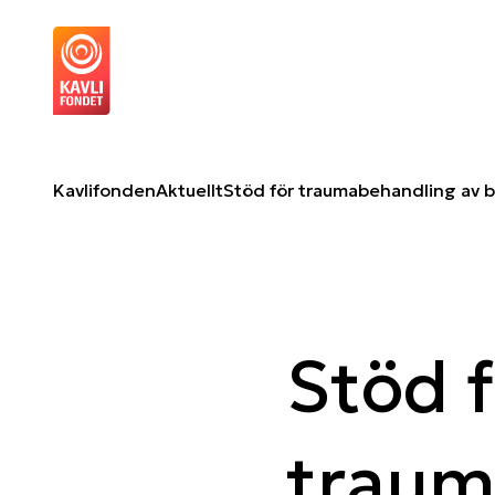
Stöd för traumabehandling av barn drabbade av krig
O
Kavlifonden
Aktuellt
Stöd för traumabehandling av b
Stöd f
traum