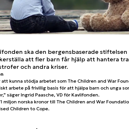
ifonden ska den bergensbaserade stiftelsen
rställa att fler barn får hjälp att hantera tr
strofer och andra kriser.
en
r att kunna stödja arbetet som The Children and War Found
skt arbete på frivillig basis för att hjälpa barn och unga s
r,” säger Ingrid Paasche, VD för Kavlifonden.
t 1 miljon norska kronor till The Children and War Foundati
ised Children to Cope.