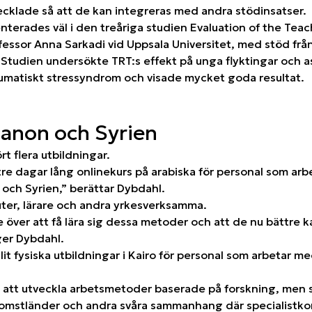
cklade så att de kan integreras med andra stödinsatser.
terades väl i den treåriga studien Evaluation of the Tea
fessor Anna Sarkadi vid Uppsala Universitet, med stöd frå
Studien undersökte TRT:s effekt på unga flyktingar och a
matiskt stressyndrom och visade mycket goda resultat.
banon och Syrien
 flera utbildningar.
n tre dagar lång onlinekurs på arabiska för personal som a
n och Syrien,” berättar Dybdahl.
uter, lärare och andra yrkesverksamma.
e över att få lära sig dessa metoder och att de nu bättre k
gger Dybdahl.
lit fysiska utbildningar i Kairo för personal som arbetar me
å att utveckla arbetsmetoder baserade på forskning, men
inkomstländer och andra svåra sammanhang där specialistk