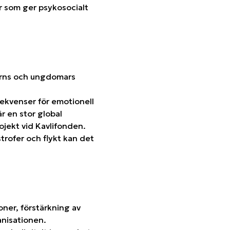
r som ger psykosocialt
barns och ungdomars
sekvenser för emotionell
är en stor global
ojekt vid Kavlifonden.
strofer och flykt kan det
oner, förstärkning av
anisationen.