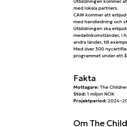
Utbildningen kommer att 
med lokala partners.
CAW kommer att erbjuda u
med handledning och st
Utbildningen ska erbjuda
medelinkomstländer, i hu
andra länder, till exemp
Med över 300 nycertifier
programmet under ett å
Fakta
Mottagare:
The Childre
Stöd:
1 miljon NOK
Projektperiod:
2024–2
Om The Child