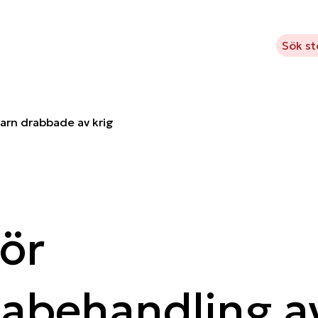
m Kavlifonden
Vad vi stödjer
Projekt
Aktuellt
Sök s
arn drabbade av krig
ör
abehandling a