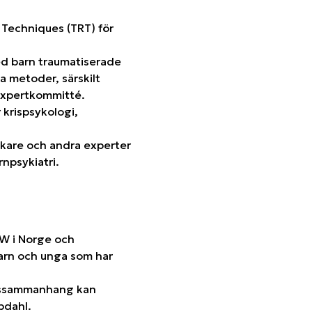
Techniques (TRT) för
med barn traumatiserade
a metoder, särskilt
expertkommitté.
 krispsykologi,
skare och andra experter
npsykiatri.
AW i Norge och
arn och unga som har
ngssammanhang kan
bdahl.