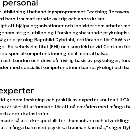
v personal
r utbildning i behandlingsprogrammet Teaching Recovery 
d barn traumatiserade av krig och andra kriser.
igt att hjälpa organisationer och individer som arbetar 
 genom att ge utbildning i forskningsbaserade psykologisk
äger psykolog Ragnhild Dybdahl, ordförande för CAW:s 
es Folkehelseinstitut (FHI) och som lektor vid Centrum för
 med specialkompetens inom global mental hälsa.
ch London och drivs på frivillig basis av psykologer, for
nder med specialistkompetens inom barnpsykologi och bar
 experter
tid genom forskning och praktik av experter knutna till C
na är särskilt utformade för att nå områden med många b
 och andra katastrofer.
made så att icke-specialister i humanitära och utveckli
 att många barn med psykiska trauman kan nås,” säger Dy