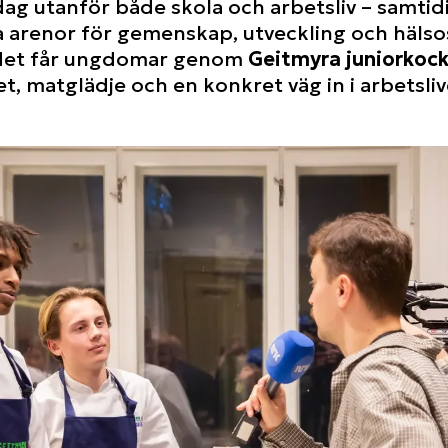
dag utanför både skola och arbetsliv – samti
a arenor för gemenskap, utveckling och häls
ndet får ungdomar genom
Geitmyra juniorkock
t, matglädje och en konkret väg in i arbetsliv