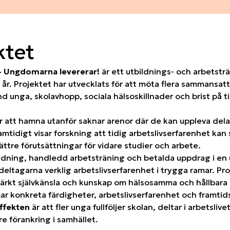
ktet
– Ungdomarna levererar!
är ett utbildnings- och arbetst
år. Projektet har utvecklats för att möta flera sammansat
 unga, skolavhopp, sociala hälsoskillnader och brist på t
r att hamna utanför saknar arenor där de kan uppleva de
amtidigt visar forskning att tidig arbetslivserfarenhet kan
tre förutsättningar för vidare studier och arbete.
ldning, handledd arbetsträning och betalda uppdrag i e
deltagarna verklig arbetslivserfarenhet i trygga ramar. P
ärkt självkänsla och kunskap om hälsosamma och hållbara 
r konkreta färdigheter, arbetslivserfarenhet och framtid
ffekten
är att fler unga fullföljer skolan, deltar i arbetslive
re förankring i samhället.