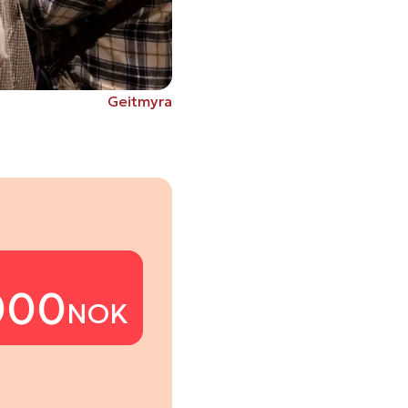
Geitmyra
000
NOK