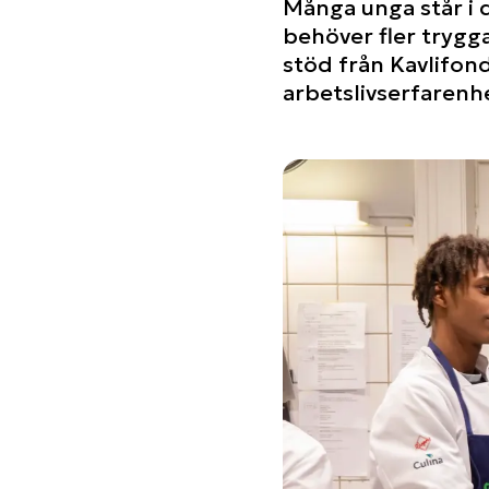
Många unga står i 
behöver fler trygg
stöd från Kavlifo
arbetslivserfarenhe