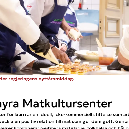
der regjeringens nyttårsmiddag.
yra Matkultursenter
er för barn
är en ideell, icke-kommersiell stiftelse som ar
veckla en positiv relation till mat som gör dem gott. Geno
velser kombinerar Geitmyra matglädje, folkhälsa och hållb