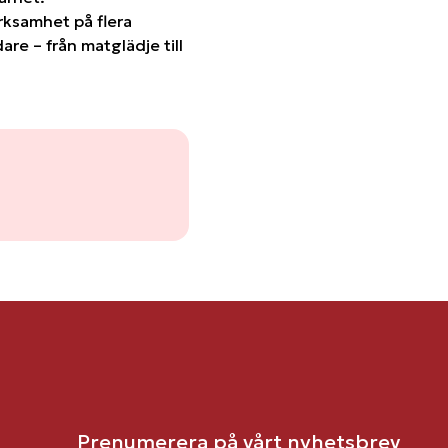
rksamhet på flera
are – från matglädje till
Prenumerera på vårt nyhetsbrev