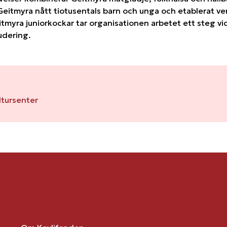
Geitmyra nått tiotusentals barn och unga och etablerat ve
itmyra juniorkockar tar organisationen arbetet ett steg vid
udering.
tursenter