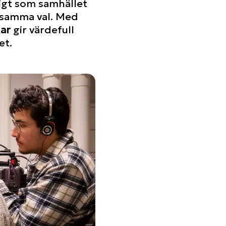
digt som samhället
osamma val. Med
ar
gir värdefull
et.