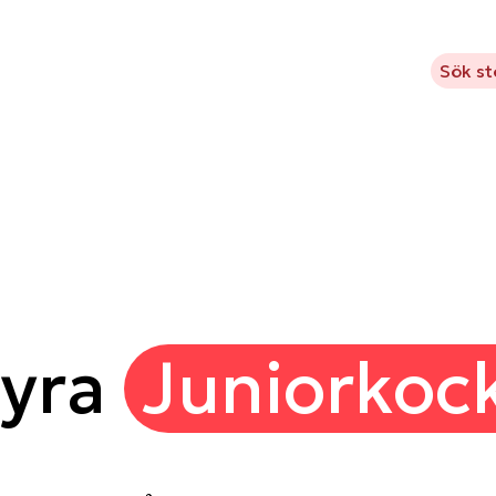
m Kavlifonden
Vad vi stödjer
Projekt
Aktuellt
Sök s
yra
Juniorkoc