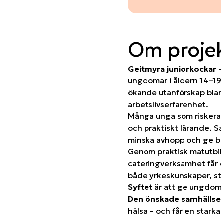
Om proje
Geitmyra juniorkockar 
ungdomar i åldern 14–19 
ökande utanförskap bland
arbetslivserfarenhet.
Många unga som riskera
och praktiskt lärande. S
minska avhopp och ge bät
Genom praktisk matutbi
cateringverksamhet får 
både yrkeskunskaper, st
Syftet
är att ge ungdoma
Den önskade samhällse
hälsa – och får en starka