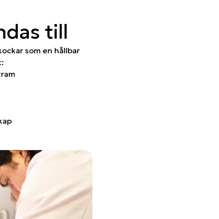
das till
rkockar som en hållbar
:
gram
kap