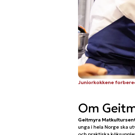
Juniorkokkene forbere
Om Geitm
Geitmyra Matkultursent
unga i hela Norge ska ut
och praktiska köksupple