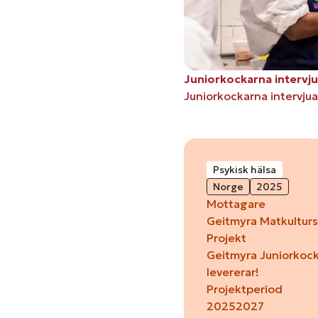
Juniorkockarna intervj
Juniorkockarna intervj
Psykisk hälsa
Norge
2025
Mottagare
Geitmyra Matkultur
Projekt
Geitmyra Juniorkoc
levererar!
Projektperiod
2025
2027