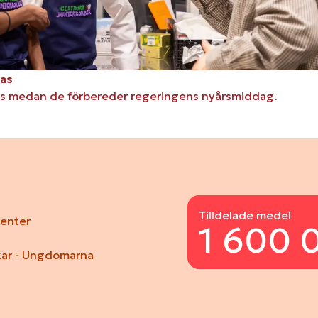
uas
uas medan de förbereder regeringens nyårsmiddag.
Tilldelade medel
senter
1 600 
kar - Ungdomarna