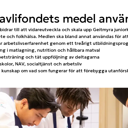
avlifondets medel använ
bidrar till att vidareutveckla och skala upp Geitmyra junio
e och folkhälsa. Medlen ska bland annat användas för att
r arbetslivserfarenhet genom ett treårigt utbildningspro
ing i matlagning, nutrition och hållbara matval
etsträning och tät uppföljning av deltagarna
olor, NAV, socialtjänst och arbetsliv
 kunskap om vad som fungerar för att förebygga utanförs