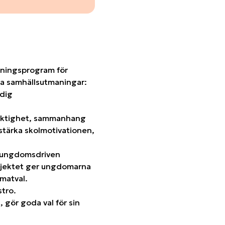
räningsprogram för
ta samhällsutmaningar:
idig
laktighet, sammanhang
 stärka skolmotivationen,
n ungdomsdriven
rojektet ger ungdomarna
matval.
stro.
t, gör goda val för sin