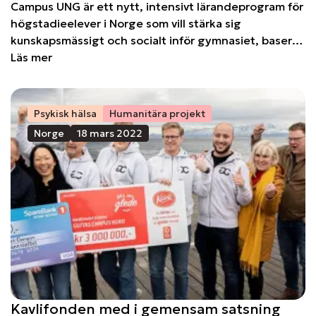
Campus UNG är ett nytt, intensivt lärandeprogram för
högstadieelever i Norge som vill stärka sig
kunskapsmässigt och socialt inför gymnasiet, baserat
på Guttas Campus metodik.
Läs mer
Psykisk hälsa
Humanitära projekt
Norge
18 mars 2022
Kavlifonden med i gemensam satsning