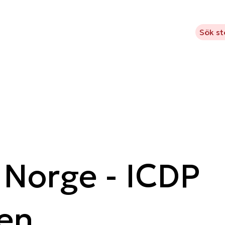
m Kavlifonden
Vad vi stödjer
Projekt
Aktuellt
Sök s
Norge - ICDP
ien