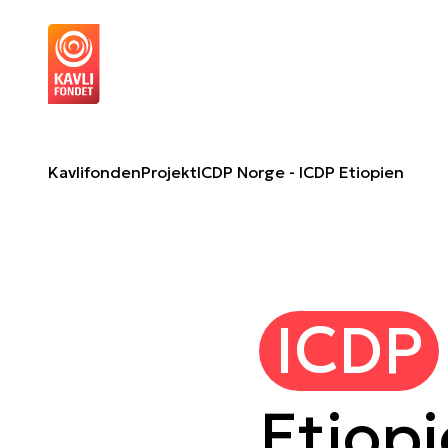
ICDP Norge - ICDP Etiopien
O
Kavlifonden
Projekt
ICDP Norge - ICDP Etiopien
ICDP
Etiop