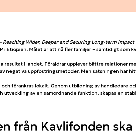
t
 – Reaching Wider, Deeper and Securing Long-term Impact
DP i Etiopien. Målet är att nå fler familjer – samtidigt som
a resultat i landet. Föräldrar upplever bättre relationer m
v negativa uppfostringsmetoder. Men satsningen har hitti
 och förankras lokalt. Genom utbildning av handledare och
ch utveckling av en samordnande funktion, skapas en stabil
n från Kavlifonden ska g