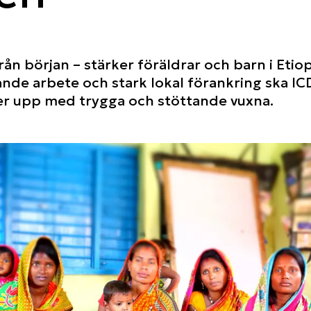
rån början – stärker föräldrar och barn i Eti
nde arbete och stark lokal förankring ska ICDP 
xer upp med trygga och stöttande vuxna.