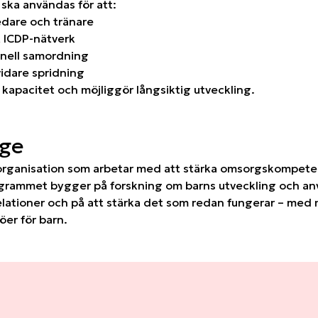
ska användas för att:
ledare och tränare
t ICDP-nätverk
onell samordning
vidare spridning
 kapacitet och möjliggör långsiktig utveckling.
ge
 organisation som arbetar med att stärka omsorgskompete
ogrammet bygger på forskning om barns utveckling och anv
lationer och på att stärka det som redan fungerar – med 
öer för barn.