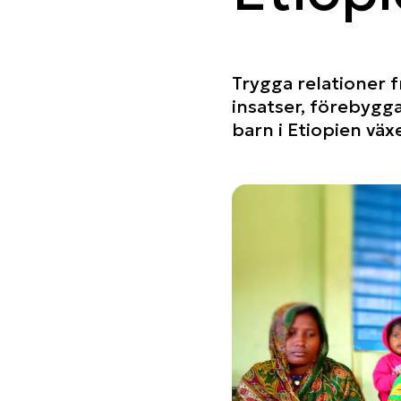
Trygga relationer f
insatser, förebygga
barn i Etiopien vä