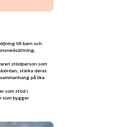
ljning till barn och
ionsnedsättning,
rfaren stödperson som
sbördan, stärka deras
la sammanhang på lika
er som stöd i
ter som bygger