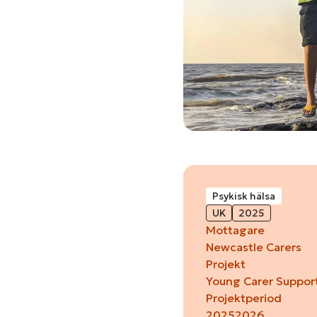
Psykisk hälsa
UK
2025
Mottagare
Newcastle Carers
Projekt
Young Carer Support
Projektperiod
2025
2026