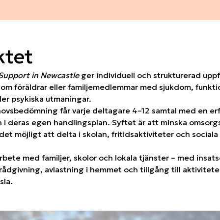
ktet
Support in Newcastle
ger individuell och strukturerad uppfö
om föräldrar eller familjemedlemmar med sjukdom, funkt
er psykiska utmaningar.
hovsbedömning får varje deltagare 4–12 samtal med en e
n i deras egen handlingsplan. Syftet är att minska omsorg
det möjligt att delta i skolan, fritidsaktiviteter och socia
rbete med familjer, skolor och lokala tjänster – med insats
ådgivning, avlastning i hemmet och tillgång till aktivite
sla.