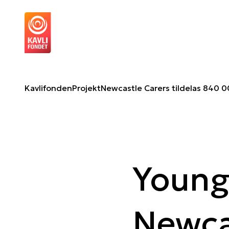
Newcastle Carers tildelas 840 000 NOK
O
Kavlifonden
Projekt
Newcastle Carers tildelas 840 
Youn
Newca