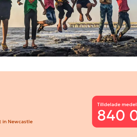
Tilldelade medel
840 
 in Newcastle