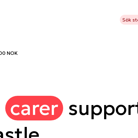
m Kavlifonden
Vad vi stödjer
Projekt
Aktuellt
Sök s
000 NOK
g
carer
support
stle