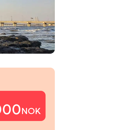
000
NOK