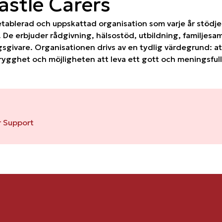
stle Carers
etablerad och uppskattad organisation som varje år stödje
 De erbjuder rådgivning, hälsostöd, utbildning, familjesa
gsgivare. Organisationen drivs av en tydlig värdegrund: a
 trygghet och möjligheten att leva ett gott och meningsfullt
 Support