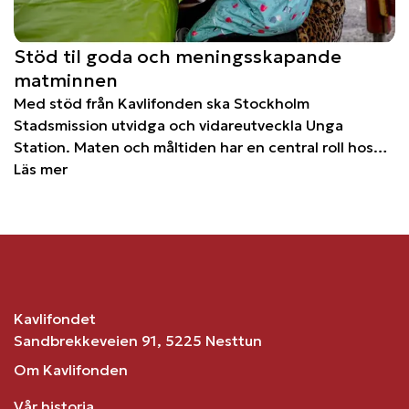
Stöd til goda och meningsskapande
matminnen
Med stöd från Kavlifonden ska Stockholm
Stadsmission utvidga och vidareutveckla Unga
Station. Maten och måltiden har en central roll hos
Unga Station som handlar om att både tillgodose
Läs mer
deltagarnas basbehov, och att vara en del av ett
sammanhang och gemenskap.
Kavlifondet
Sandbrekkeveien 91, 5225 Nesttun
Om Kavlifonden
Vår historia